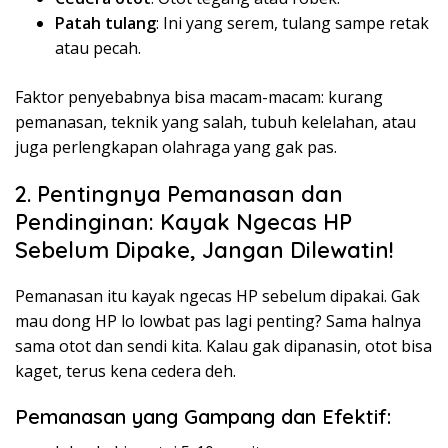
Patah tulang
: Ini yang serem, tulang sampe retak
atau pecah.
Faktor penyebabnya bisa macam-macam: kurang
pemanasan, teknik yang salah, tubuh kelelahan, atau
juga perlengkapan olahraga yang gak pas.
2. Pentingnya Pemanasan dan
Pendinginan: Kayak Ngecas HP
Sebelum Dipake, Jangan Dilewatin!
Pemanasan itu kayak ngecas HP sebelum dipakai. Gak
mau dong HP lo lowbat pas lagi penting? Sama halnya
sama otot dan sendi kita. Kalau gak dipanasin, otot bisa
kaget, terus kena cedera deh.
Pemanasan yang Gampang dan Efektif: