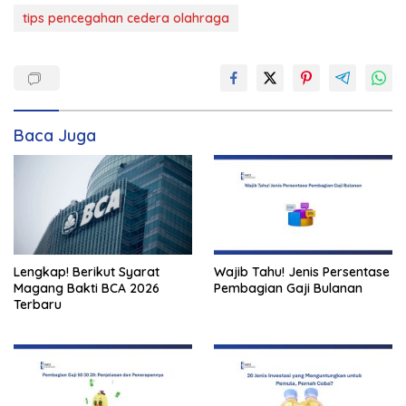
tips pencegahan cedera olahraga
Baca Juga
Lengkap! Berikut Syarat
Wajib Tahu! Jenis Persentase
Magang Bakti BCA 2026
Pembagian Gaji Bulanan
Terbaru