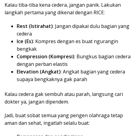
Kalau tiba-tiba kena cedera, jangan panik. Lakukan
langkah pertama yang dikenal dengan RICE:
Rest (Istirahat)
: Jangan dipakai dulu bagian yang
cedera
Ice (Es)
: Kompres dengan es buat ngurangin
bengkak
Compression (Kompresi)
: Bungkus bagian cedera
dengan perban elastis
Elevation (Angkat)
: Angkat bagian yang cedera
supaya bengkaknya gak parah
Kalau cedera gak sembuh atau parah, langsung cari
dokter ya, jangan dipendem.
Jadi, buat sobat semua yang pengen olahraga tetap
aman dan sehat, ingatlah selalu buat: