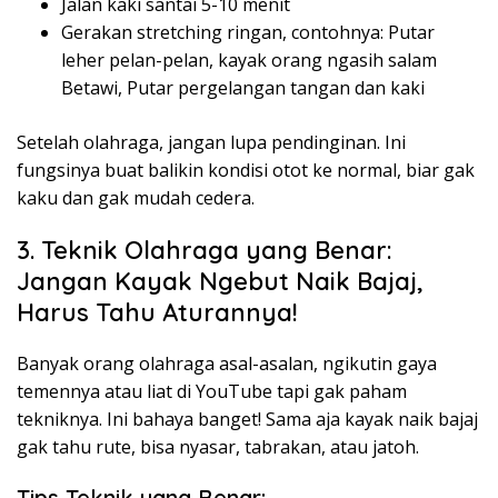
Jalan kaki santai 5-10 menit
Gerakan stretching ringan, contohnya: Putar
leher pelan-pelan, kayak orang ngasih salam
Betawi, Putar pergelangan tangan dan kaki
Setelah olahraga, jangan lupa pendinginan. Ini
fungsinya buat balikin kondisi otot ke normal, biar gak
kaku dan gak mudah cedera.
3. Teknik Olahraga yang Benar:
Jangan Kayak Ngebut Naik Bajaj,
Harus Tahu Aturannya!
Banyak orang olahraga asal-asalan, ngikutin gaya
temennya atau liat di YouTube tapi gak paham
tekniknya. Ini bahaya banget! Sama aja kayak naik bajaj
gak tahu rute, bisa nyasar, tabrakan, atau jatoh.
Tips Teknik yang Benar: