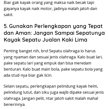
Biar gak kayak orang yang maksa naik becak tapi
gayanya kayak naik motor, jadinya malah jatoh dan
sakit.
5. Gunakan Perlengkapan yang Tepat
dan Aman: Jangan Sampai Sepatunya
Kayak Sepatu Jualan Kaki Lima
Penting banget nih, bro! Sepatu olahraga lo harus
yang nyaman dan sesuai jenis olahraga. Kalo buat lari,
pake sepatu lari yang empuk dan bisa meredam
benturan. Kalo buat main bola, pake sepatu bola yang
ada stud-nya biar gak licin.
Selain sepatu, perlengkapan pelindung kayak helm,
pelindung lutut, dan siku juga wajib dipake sesuai jenis
olahraga. Jangan pelit, ntar jatoh sakit malah mahal
benerinnya.