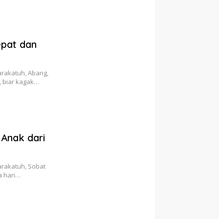
epat dan
rakatuh, Abang,
, biar kagak…
Anak dari
rakatuh, Sobat
a hari…