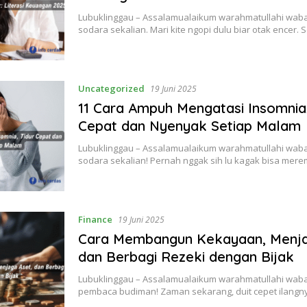
Lubuklinggau – Assalamualaikum warahmatullahi waba
sodara sekalian. Mari kite ngopi dulu biar otak encer.
Uncategorized
19 Juni 2025
11 Cara Ampuh Mengatasi Insomnia,
Cepat dan Nyenyak Setiap Malam
Lubuklinggau – Assalamualaikum warahmatullahi waba
sodara sekalian! Pernah nggak sih lu kagak bisa me
Finance
19 Juni 2025
Cara Membangun Kekayaan, Menja
dan Berbagi Rezeki dengan Bijak
Lubuklinggau – Assalamualaikum warahmatullahi wab
pembaca budiman! Zaman sekarang, duit cepet ilangn