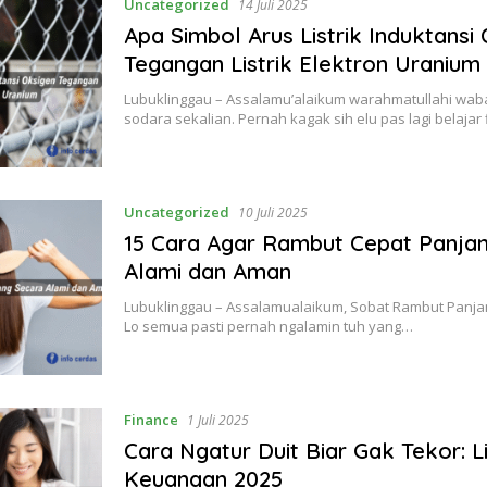
Uncategorized
14 Juli 2025
Apa Simbol Arus Listrik Induktansi
Tegangan Listrik Elektron Uranium
Lubuklinggau – Assalamu’alaikum warahmatullahi wab
sodara sekalian. Pernah kagak sih elu pas lagi belajar 
Uncategorized
10 Juli 2025
15 Cara Agar Rambut Cepat Panja
Alami dan Aman
Lubuklinggau – Assalamualaikum, Sobat Rambut Panja
Lo semua pasti pernah ngalamin tuh yang…
Finance
1 Juli 2025
Cara Ngatur Duit Biar Gak Tekor: Li
Keuangan 2025