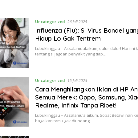
Uncategorized
26 Juli 2025
Influenza (Flu): Si Virus Bandel yan
Hidup Lo Gak Tentrem
Lubuklinggau – Assalamualaikum, dulur-dulur! Hari ini k
tentang si jagoan penyakit yang tiap…
Uncategorized
15 Juli 2025
Cara Menghilangkan Iklan di HP An
Semua Merek: Oppo, Samsung, Xiao
Realme, Infinix Tanpa Ribet!
Lubuklinggau – Assalamu’alaikum, Sobat Betawi nan kere
bagaikan tamu gak diundang…