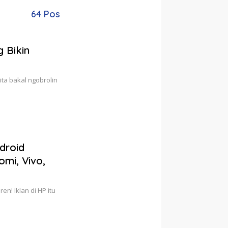
64 Pos
g Bikin
ita bakal ngobrolin
droid
mi, Vivo,
n! Iklan di HP itu