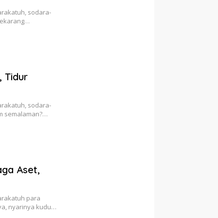
rakatuh, sodara-
 Sekarang…
 Tidur
rakatuh, sodara-
rem semalaman?…
ga Aset,
arakatuh para
ya, nyarinya kudu…