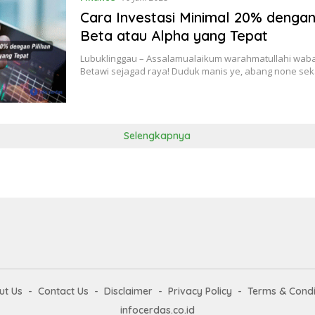
Cara Investasi Minimal 20% dengan 
Beta atau Alpha yang Tepat
Lubuklinggau – Assalamualaikum warahmatullahi wab
Betawi sejagad raya! Duduk manis ye, abang none sek
Selengkapnya
ut Us
Contact Us
Disclaimer
Privacy Policy
Terms & Condi
infocerdas.co.id