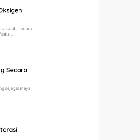
 Oksigen
arakatuh, sodara-
fisika…
ng Secara
ng sejagat maya!
terasi