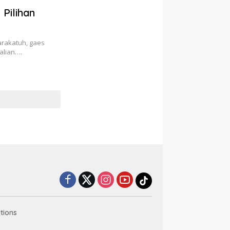
Pilihan
arakatuh, gaes
alian….
tions