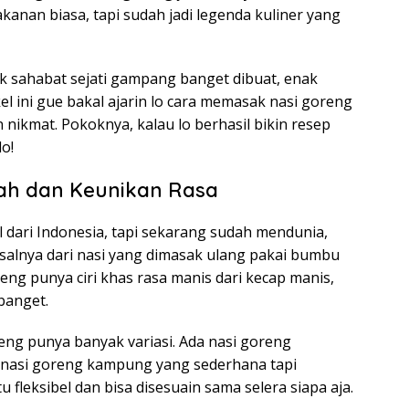
anan biasa, tapi sudah jadi legenda kuliner yang
yak sahabat sejati gampang banget dibuat, enak
tikel ini gue bakal ajarin lo cara memasak nasi goreng
 nikmat. Pokoknya, kalau lo berhasil bikin resep
lo!
rah dan Keunikan Rasa
dari Indonesia, tapi sekarang sudah mendunia,
Asalnya dari nasi yang dimasak ulang pakai bumbu
reng punya ciri khas rasa manis dari kecap manis,
banget.
ng punya banyak variasi. Ada nasi goreng
 nasi goreng kampung yang sederhana tapi
u fleksibel dan bisa disesuain sama selera siapa aja.