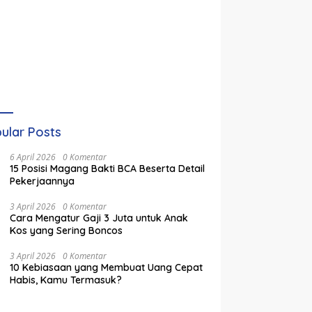
ular Posts
6 April 2026
0 Komentar
15 Posisi Magang Bakti BCA Beserta Detail
Pekerjaannya
3 April 2026
0 Komentar
Cara Mengatur Gaji 3 Juta untuk Anak
Kos yang Sering Boncos
3 April 2026
0 Komentar
10 Kebiasaan yang Membuat Uang Cepat
Habis, Kamu Termasuk?