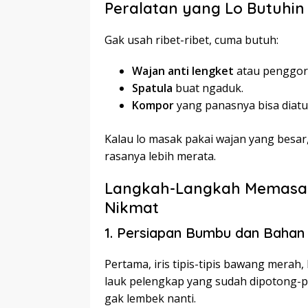
Peralatan yang Lo Butuhin
Gak usah ribet-ribet, cuma butuh:
Wajan anti lengket
atau penggor
Spatula
buat ngaduk.
Kompor
yang panasnya bisa diatu
Kalau lo masak pakai wajan yang besar,
rasanya lebih merata.
Langkah-Langkah Memasak
Nikmat
1. Persiapan Bumbu dan Bahan
Pertama, iris tipis-tipis bawang merah
lauk pelengkap yang sudah dipotong-pot
gak lembek nanti.