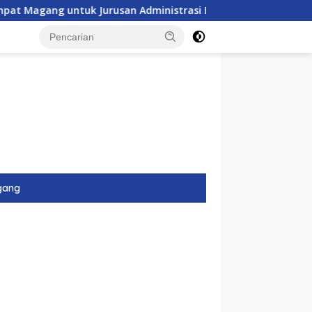
uk Jurusan Administrasi Bisnis yang Prospektif Ini
12
gang