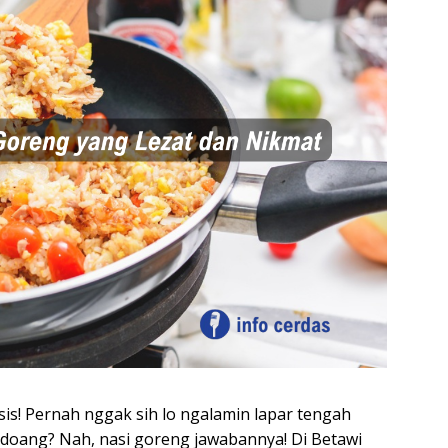
sis! Pernah nggak sih lo ngalamin lapar tengah
 doang? Nah, nasi goreng jawabannya! Di Betawi