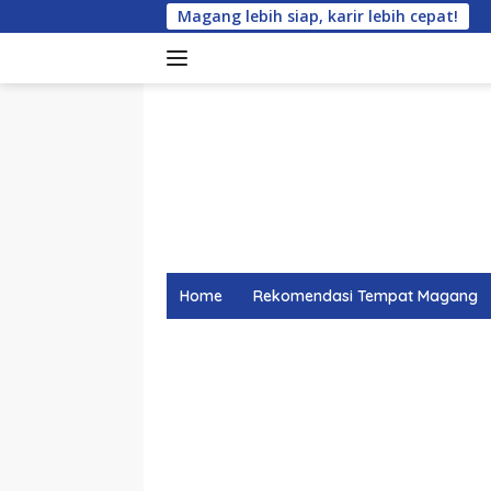
Langsung
Magang lebih siap, karir lebih cepat!
ke
konten
Home
Rekomendasi Tempat Magang