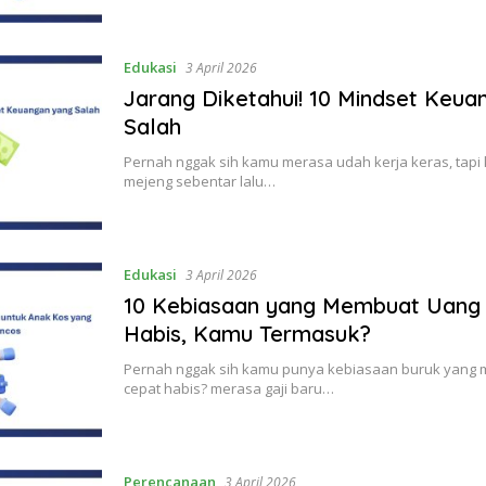
Edukasi
3 April 2026
Jarang Diketahui! 10 Mindset Keua
Salah
Pernah nggak sih kamu merasa udah kerja keras, tapi 
mejeng sebentar lalu…
Edukasi
3 April 2026
10 Kebiasaan yang Membuat Uang
Habis, Kamu Termasuk?
Pernah nggak sih kamu punya kebiasaan buruk yang
cepat habis? merasa gaji baru…
Perencanaan
3 April 2026