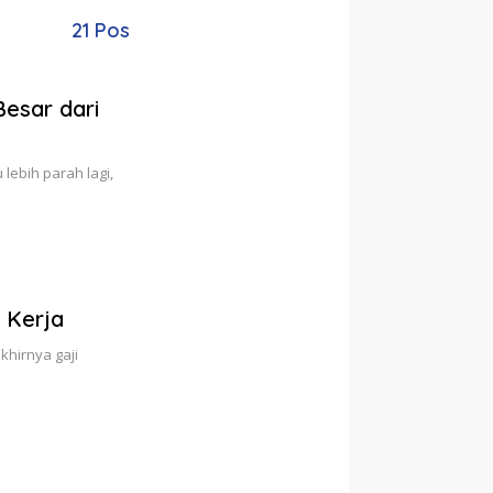
21 Pos
esar dari
lebih parah lagi,
 Kerja
khirnya gaji