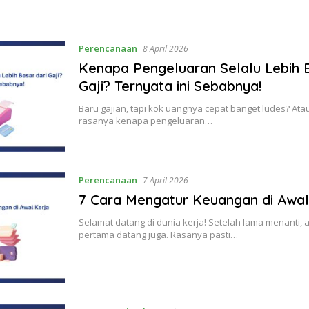
Perencanaan
8 April 2026
Kenapa Pengeluaran Selalu Lebih B
Gaji? Ternyata ini Sebabnya!
Baru gajian, tapi kok uangnya cepat banget ludes? Atau 
rasanya kenapa pengeluaran…
Perencanaan
7 April 2026
7 Cara Mengatur Keuangan di Awal
Selamat datang di dunia kerja! Setelah lama menanti, a
pertama datang juga. Rasanya pasti…