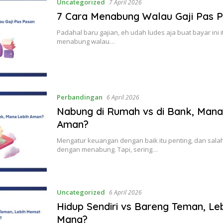
Uncategorized
7 April 2026
7 Cara Menabung Walau Gaji Pas 
Padahal baru gajian, eh udah ludes aja buat bayar ini 
menabung walau…
Perbandingan
6 April 2026
Nabung di Rumah vs di Bank, Mana
Aman?
Mengatur keuangan dengan baik itu penting, dan sala
dengan menabung. Tapi, sering…
Uncategorized
6 April 2026
Hidup Sendiri vs Bareng Teman, L
Mana?