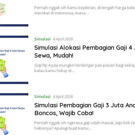
Pernah nggak sih kamu kepikiran, di tengah harga ke
meroket di Indonesia, mana…
Simulasi
4 April 2026
Simulasi Alokasi Pembagian Gaji 4
Sewa, Mudah!
Gaji Rp 4 juta mungkin terdengar pas-pasan bagi sebag
kalau kamu hidup di…
Simulasi
4 April 2026
Simulasi Pembagian Gaji 3 Juta An
Boncos, Wajib Coba!
Pernah nggak sih ngerasa gaji udah masuk, tapi kok c
habisnya? Apalagi buat kamu…