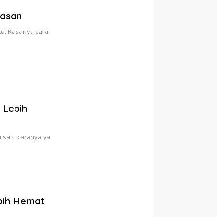
Pasan
itu. Rasanya cara
 Lebih
h satu caranya ya
ebih Hemat