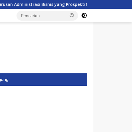
istrasi Bisnis yang Prospektif Ini
12 Tempat Magang
gang