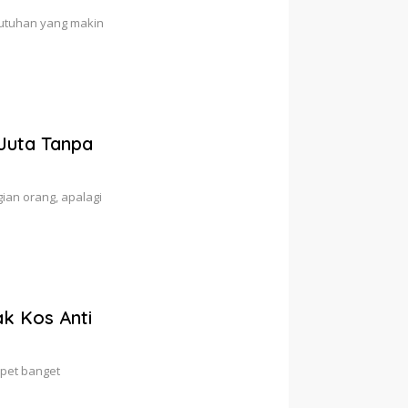
butuhan yang makin
 Juta Tanpa
ian orang, apalagi
ak Kos Anti
epet banget