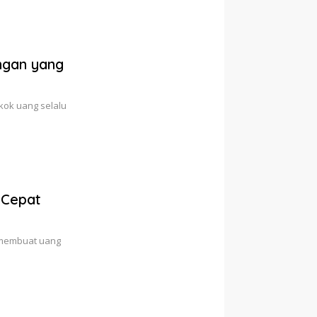
ngan yang
kok uang selalu
 Cepat
 membuat uang