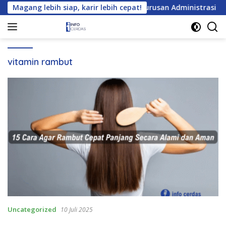
Langsung
a? Cek Daftar Tempat Magang untuk Jurusan Administrasi Bisnis
Magang lebih siap, karir lebih cepat!
ke
konten
vitamin rambut
Uncategorized
10 Juli 2025