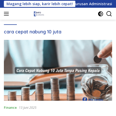
Langsung
a? Cek Daftar Tempat Magang untuk Jurusan Administrasi Bisni
Magang lebih siap, karir lebih cepat!
ke
konten
cara cepat nabung 10 juta
Finance
13 Juni 2025