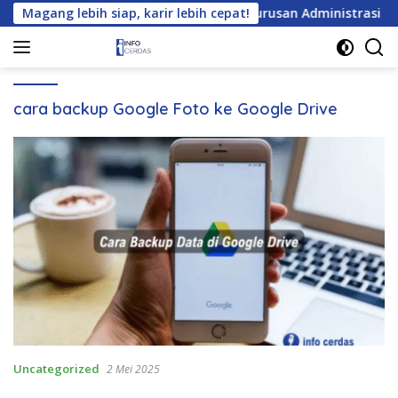
Langsung
a? Cek Daftar Tempat Magang untuk Jurusan Administrasi Bisnis
Magang lebih siap, karir lebih cepat!
ke
konten
cara backup Google Foto ke Google Drive
Uncategorized
2 Mei 2025